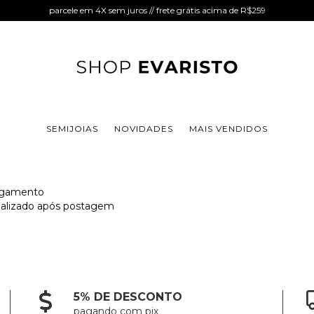
parcele em 4X sem juros // frete grátis acima de R$259
SEMIJOIAS
NOVIDADES
MAIS VENDIDOS
pagamento
tualizado após postagem
5% DE DESCONTO
pagando com pix