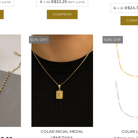
 juros
4
x de
R$22,25
sem juros
4
x de
R$24,
COMPRAR
COMP
50
%
OFF
50
%
OFF
COLAR INICIAL MEDAL
COLAR 
VENEZIANA