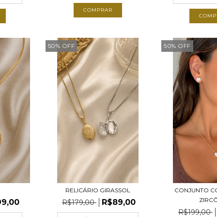
COMPRAR
COMP
50
%
OFF
50
%
OFF
N
RELICÁRIO GIRASSOL
CONJUNTO C
ZIRC
99,00
R$89,00
R$179,00
R$199,00