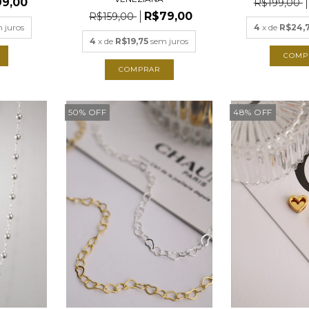
99,00
R$199,00
R$79,00
R$159,00
 juros
4
x de
R$24,
4
x de
R$19,75
sem juros
COMP
COMPRAR
50
%
OFF
48
%
OFF