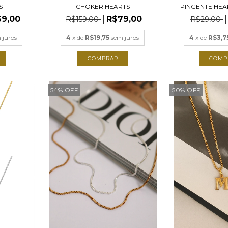
S
CHOKER HEARTS
PINGENTE HEA
9,00
R$79,00
R$159,00
R$29,00
 juros
4
x de
R$19,75
sem juros
4
x de
R$3,7
COMPRAR
54
%
OFF
50
%
OFF