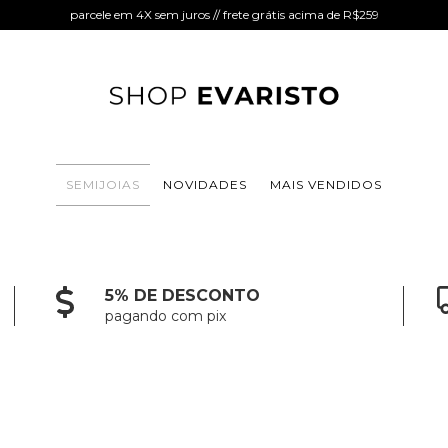
parcele em 4X sem juros // frete grátis acima de R$259
SEMIJOIAS
NOVIDADES
MAIS VENDIDOS
5% DE DESCONTO
pagando com pix