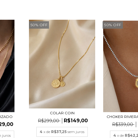
50
%
OFF
50
%
OFF
COLAR COIN
IZADO
CHOKER RIVIERA
R$149,00
R$299,00
29,00
R$339,00
4
x de
R$37,25
sem juros
 juros
4
x de
R$42,