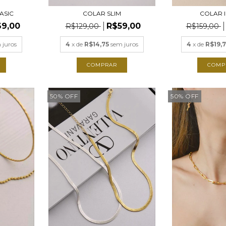
ASIC
COLAR SLIM
COLAR I
9,00
R$59,00
R$129,00
R$159,00
 juros
4
x de
R$14,75
sem juros
4
x de
R$19,7
COMPRAR
COMP
50
%
OFF
50
%
OFF