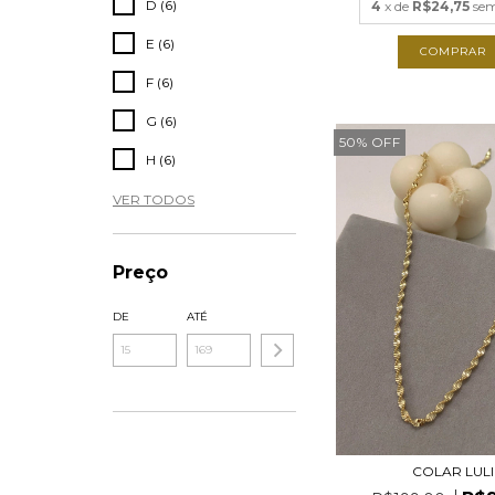
D (6)
4
x de
R$24,75
sem
E (6)
COMPRAR
F (6)
G (6)
50
%
OFF
H (6)
VER TODOS
Preço
DE
ATÉ
COLAR LULI