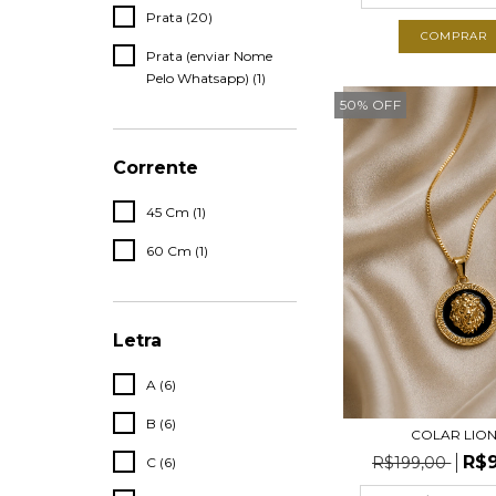
Prata (20)
COMPRAR
Prata (enviar Nome
Pelo Whatsapp) (1)
50
%
OFF
Corrente
45 Cm (1)
60 Cm (1)
Letra
A (6)
B (6)
COLAR LIO
R$
R$199,00
C (6)