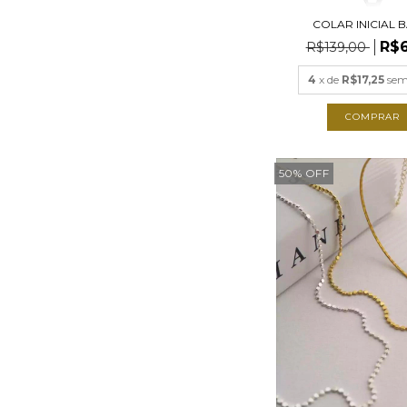
COLAR INICIAL B
R$6
R$139,00
4
x de
R$17,25
sem
COMPRAR
50
%
OFF