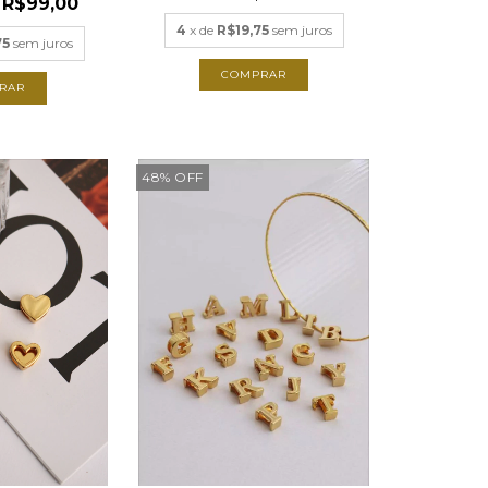
R$99,00
4
x de
R$19,75
sem juros
75
sem juros
COMPRAR
RAR
48
%
OFF