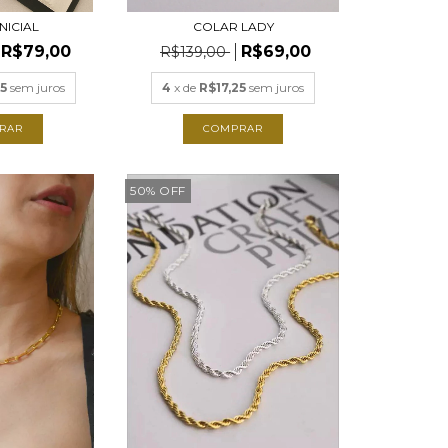
NICIAL
COLAR LADY
R$79,00
R$69,00
R$139,00
5
sem juros
4
x de
R$17,25
sem juros
RAR
COMPRAR
50
%
OFF