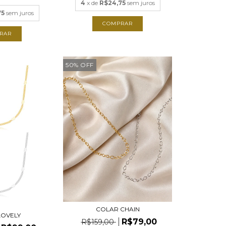
4
x de
R$24,75
sem juros
75
sem juros
COMPRAR
RAR
50
%
OFF
COLAR CHAIN
LOVELY
R$79,00
R$159,00