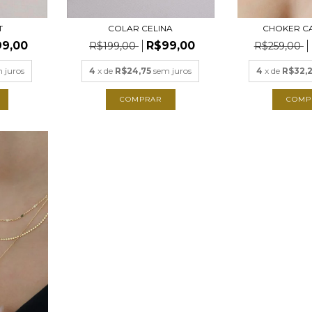
T
COLAR CELINA
CHOKER C
99,00
R$99,00
R$199,00
R$259,00
 juros
4
x de
R$24,75
sem juros
4
x de
R$32,
COMPRAR