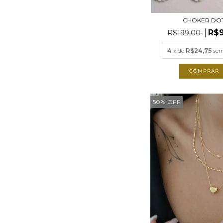
CHOKER DO
R$
R$199,00
4
x de
R$24,75
sem
COMPRAR
50
%
OFF