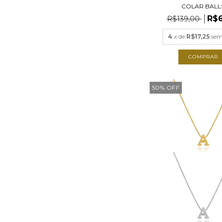
COLAR BALL
R$6
R$139,00
4
x de
R$17,25
sem
COMPRAR
50
%
OFF