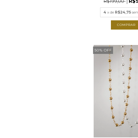
R$
R$199,00
4
x de
R$24,75
sem
COMPRAR
50
%
OFF