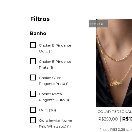
Filtros
50
%
OFF
Banho
Choker E Pingente
Ouro (1)
Choker E Pingente
Prata (1)
Choker Ouro +
Pingente Prata (1)
Choker Prata +
Pingente Ouro (1)
Ouro (20)
COLAR PERSONAL
R$1
R$259,00
Ouro (enviar Nome
Pelo Whatsapp) (1)
4
x de
R$32,25
sem