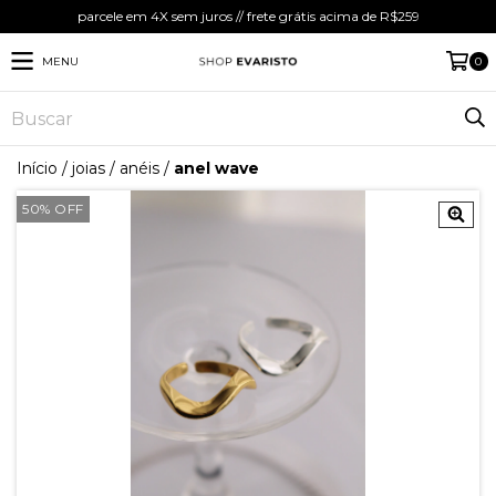
parcele em 4X sem juros // frete grátis acima de R$259
MENU
0
Início
/
joias
/
anéis
/
anel wave
50
%
OFF