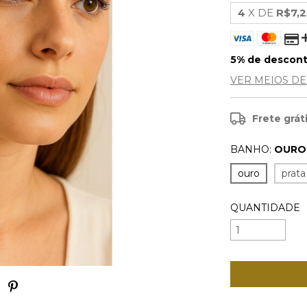
4
X DE
R$7,2
5% de descon
VER MEIOS D
Frete grát
BANHO:
OURO
ouro
prata
QUANTIDADE