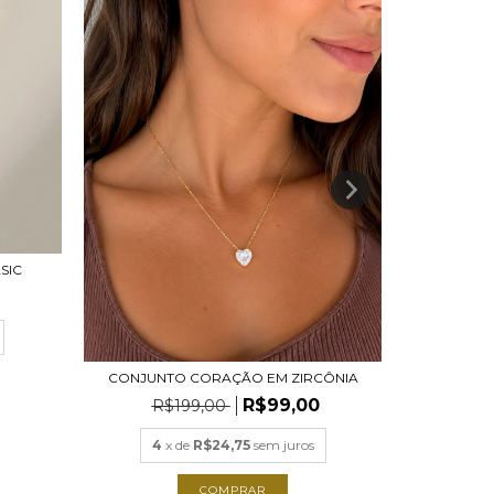
SIC
CONJUNTO CORAÇÃO EM ZIRCÔNIA
BRIN
R$99,00
R$199,00
R
4
x de
R$24,75
sem juros
4
x
COMPRAR