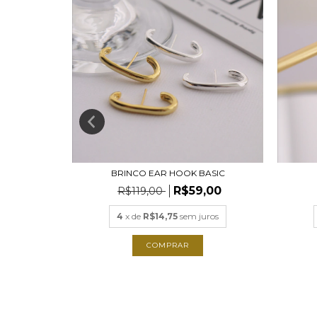
BRINCO EAR HOOK BASIC
,00
R$59,00
R$119,00
ros
4
x de
R$14,75
sem juros
COMPRAR