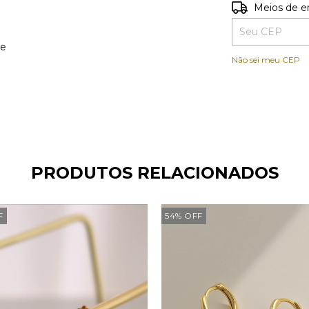
Entregas para o
Meios de e
ee
Não sei meu CEP
PRODUTOS RELACIONADOS
F
54
%
OFF