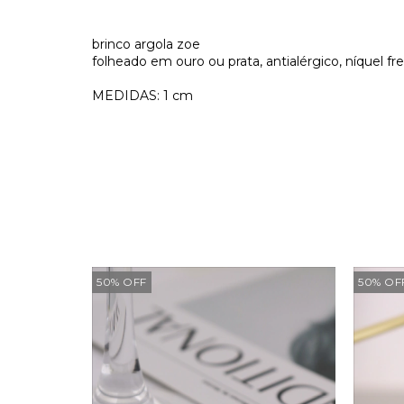
brinco argola zoe
folheado em ouro ou prata, antialérgico, níquel fr
MEDIDAS: 1 cm
50
%
OFF
50
%
OF