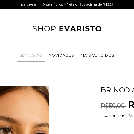
parcele em 4X sem juros // frete grátis acima de R$259
SEMIJOIAS
NOVIDADES
MAIS VENDIDOS
BRINCO 
R
R$59,00
Economize:
R$