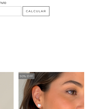
 CEP:
ALTERAR CEP
nvio
CALCULAR
50
%
OFF
51
%
OFF