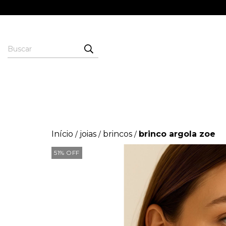
Início
joias
brincos
brinco argola zoe
/
/
/
51
%
OFF